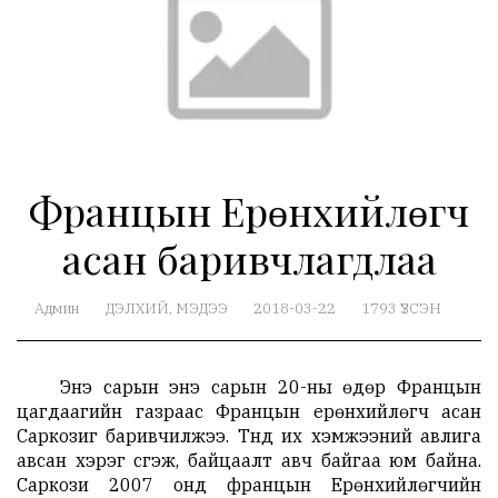
Францын Ерөнхийлөгч
асан баривчлагдлаа
Админ
ДЭЛХИЙ
, МЭДЭЭ
2018-03-22
1793 ҮЗСЭН
Энэ сарын энэ сарын 20-ны өдөр Францын
цагдаагийн газраас Францын ерөнхийлөгч асан
Саркозиг баривчилжээ. Түүнд их хэмжээний авлига
авсан хэрэг үүсгэж, байцаалт авч байгаа юм байна.
Саркози 2007 онд францын Ерөнхийлөгчийн