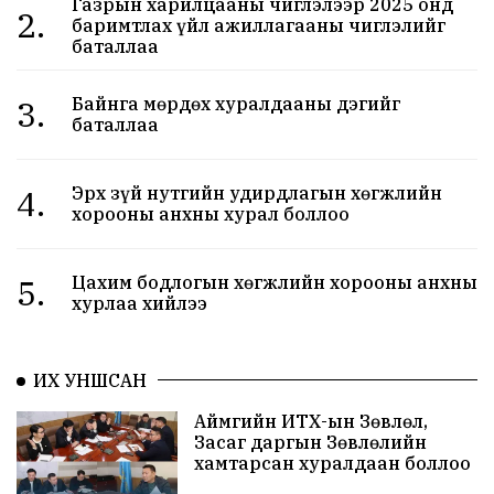
Газрын харилцааны чиглэлээр 2025 онд
2.
баримтлах үйл ажиллагааны чиглэлийг
баталлаа
3.
Байнга мөрдөх хуралдааны дэгийг
баталлаа
4.
Эрх зүй нутгийн удирдлагын хөгжлийн
хорооны анхны хурал боллоо
5.
Цахим бодлогын хөгжлийн хорооны анхны
хурлаа хийлээ
ИХ УНШСАН
Аймгийн ИТХ-ын Зөвлөл,
Засаг даргын Зөвлөлийн
хамтарсан хуралдаан боллоо