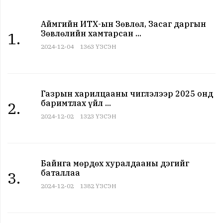
Аймгийн ИТХ-ын Зөвлөл, Засаг даргын
Зөвлөлийн хамтарсан ...
1.
2024-12-04
1363 ҮЗСЭН
Газрын харилцааны чиглэлээр 2025 онд
баримтлах үйл ...
2.
2024-12-02
1323 ҮЗСЭН
Байнга мөрдөх хуралдааны дэгийг
баталлаа
3.
2024-12-02
1382 ҮЗСЭН