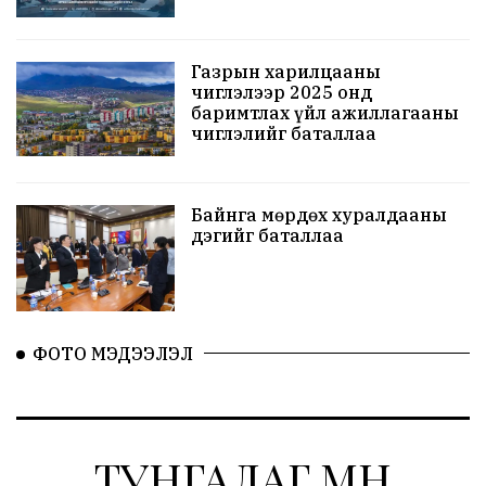
Газрын харилцааны
чиглэлээр 2025 онд
баримтлах үйл ажиллагааны
чиглэлийг баталлаа
Байнга мөрдөх хуралдааны
дэгийг баталлаа
ФОТО МЭДЭЭЛЭЛ
ТУНГАЛАГ.МН