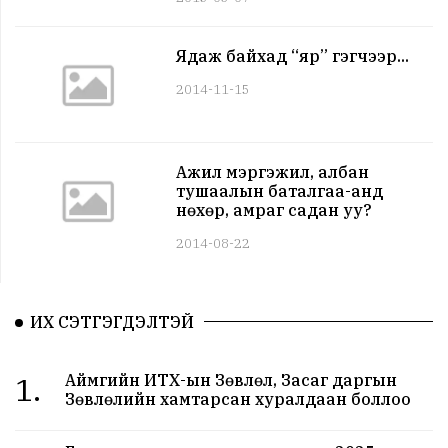
Ядаж байхад “яр” гэгчээр...
2014-11-15
Ажил мэргэжил, албан
тушаалын баталгаа-анд
нөхөр, амраг садан уу?
2014-08-22
ИХ СЭТГЭГДЭЛТЭЙ
1.
Аймгийн ИТХ-ын Зөвлөл, Засаг даргын
Зөвлөлийн хамтарсан хуралдаан боллоо