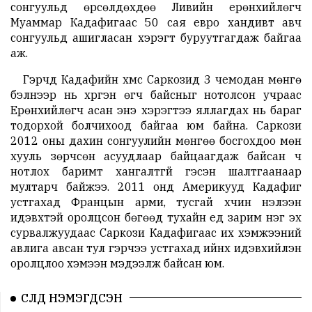
сонгуульд өрсөлдөхдөө Ливийн ерөнхийлөгч
Муаммар Кадафигаас 50 сая евро хандивт авч
сонгуульд ашигласан хэрэгт буруутгагдаж байгаа
аж.
Гэрчүүд Кадафийн хүмүүс Саркозид 3 чемодан мөнгө
бэлнээр нь хүргэн өгч байсныг нотолсон учраас
Ерөнхийлөгч асан энэ хэрэгтээ яллагдах нь бараг
тодорхой болчихоод байгаа юм байна. Саркози
2012 оны дахин сонгуулийн мөнгөө босгохдоо мөн
хууль зөрчсөн асуудлаар байцаагдаж байсан ч
нотлох баримт хангалтгүй гэсэн шалтгаанаар
мултарч байжээ. 2011 онд Америкууд Кадафиг
устгахад Францын арми, тусгай хүчин нэлээн
идэвхтэй оролцсон бөгөөд тухайн үед зарим нэг эх
сурвалжуудаас Саркози Кадафигаас их хэмжээний
авлига авсан тул гэрчээ устгахад ийнхүү идэвхийлэн
оролцлоо хэмээн мэдээлж байсан юм.
СҮҮЛД НЭМЭГДСЭН