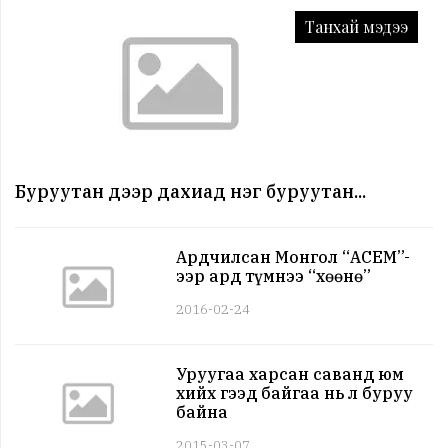
Танхай мэдээ
Буруутан дээр дахиад нэг буруутан...
Ардчилсан Монгол “АСЕМ”-
ээр ард түмнээ “хөөнө”
2016-02-24
Уруугаа харсан саванд юм
хийх гээд байгаа нь л буруу
байна
2015-03-07