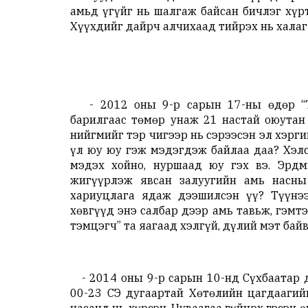
амьд үгүйг нь шалгаж байсан бичлэг хүрт
Хүүхдийг дайрч алчихаад тийрэх нь халаг 
- 2012 оны 9-р сарын 17-ны өдөр “Тэ
барилгаас төмөр унаж 21 настай оюутан
нийгмийг тэр чигээр нь сэрээсэн эл хэрги
Үүл юу юу гэж мэдэгдэж байлаа даа? Хэлс
мэдэх хойно, нуршаад юу гэх вэ. Эрдм
жигүүрлэж явсан залуугийн амь насны
хариуцлага ядаж дээшилсэн үү? Түүнэ
хөвгүүд энэ салбар дээр амь тавьж, гэмт
тэмцэгч” та яагаад хэлгүй, дүлий мэт байв
- 2014 оны 9-р сарын 10-нд Сүхбаатар д
00-23 СЭҮ дугаартай Хөтөлийн цагдааги