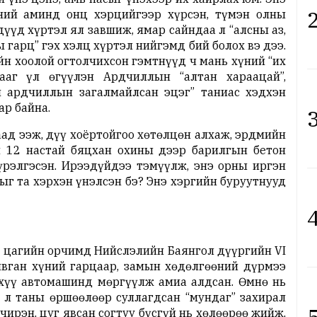
2
үний аминд онц хэрцийгээр хүрсэн, түмэн олны
үүд хүртэл ял завшиж, ямар сайндаа л “алсны аз,
ы гарц” гэх хэлц хүртэл нийгэмд бий болох вэ дээ.
йн хоолой огтолчихсон гэмтнүүд ч мань хүний “их
вааг үл өгүүлэн Ардчиллын “алтан хараацай”,
н ардчиллын загалмайлсан эцэг” таниас хэдхэн
ар байна.
3
ад ээж, дүү хоёртойгоо хөтөлцөн алхаж, эрдмийн
н 12 настай бяцхан охины дээр барилгын бетон
үрэлгэсэн. Ирээдүйдээ тэмүүлж, энэ орны иргэн
ыг та хэрхэн үнэлсэн бэ? Энэ хэргийн буруутнууд
4
0 цагийн орчимд Нийслэлийн Баянгол дүүргийн VI
явган хүний гарцаар, замын хөдөлгөөний дүрмээ
 хүү автомашинд мөргүүлж амиа алдсан. Өмнө нь
 л таны өршөөлөөр суллагдсан “мундаг” захирал
5
чирэн, цуг явсан согтуу бүсгүй нь хөлөөрөө жийж,