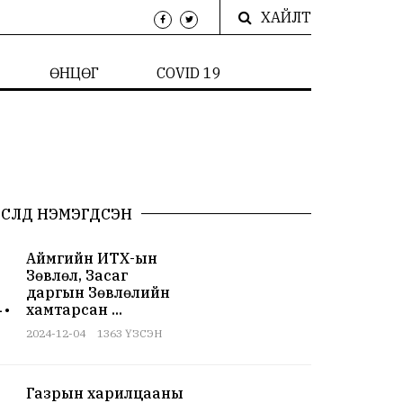
ХАЙЛТ
ӨНЦӨГ
COVID 19
СҮҮЛД НЭМЭГДСЭН
Аймгийн ИТХ-ын
Зөвлөл, Засаг
даргын Зөвлөлийн
.
хамтарсан ...
2024-12-04
1363 ҮЗСЭН
Газрын харилцааны