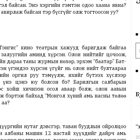
эл байсан. Энэ хэргийн гэмтэн одоо хаана явна?
авирлаж байсан тэр бүсгүйг олж тогтоосон уу?
нгис” кино театрын хажууд баригдаж байгаа
 залуугийн аминд хүрсэн. Олон нийтийг цочоож,
йн дараа таны журмын нөхөр, эрхэм “баатар” Бат-
эн үгэндээ хүрсэн үгүйг нь олон нийт бултаараа
ийн оргил руу тэмүүлж, ихийг бүтээх хүслээр
 үнэ цэнэ юу болсон бэ? Барилгын салбарын
эс хойш хичнээн осол аваар болж, олон аавын
Б
эж бэртэж байхад “Монгол хүний амь насны төлөө
 аа?
үүргийн нутаг дэвсгэр, таван буудлын ойролцоо
“
йн албаны машин 12 настай хүүхдийг дайрч амь
2