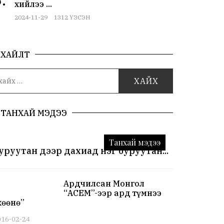
хийлээ ...
2024-11-29
1312 ҮЗСЭН
ХАЙЛТ
ТАНХАЙ МЭДЭЭ
Танхай мэдээ
уруутан дээр дахиад нэг буруутан...
Ардчилсан Монгол
“АСЕМ”-ээр ард түмнээ
хөөнө”
016-02-24