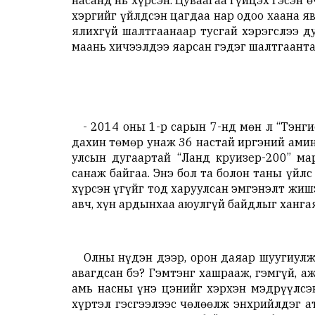
насанд нь хүрсэн. Цуваагаа гүйцэх гэсэн ө
хэргийг үйлдсэн цагдаа нар одоо хаана я
ялихгүй шалтгаанаар тусгай хэрэгслээ д
маань хичээлдээ яарсан гэдэг шалтгаанта
- 2014 оны 1-р сарын 7-нд мөн л “Тэнги
дахин төмөр унаж 36 настай иргэний амин
улсын дугаартай “Ланд круизер-200” м
санаж байгаа. Энэ бол та болон таны үйлс
хүрсэн үгүйг тод харуулсан эмгэнэлт жиш
авч, хүн ардынхаа аюулгүй байдлыг хангая 
Олны нүдэн дээр, орон даяар шуугиулж 
авагдсан бэ? Гэмтэнг хашрааж, гэмгүй, а
амь насны үнэ цэнийг хэрхэн мэдрүүлсэн
хүртэл гэсгээлээс чөлөөлж энхрийлдэг а