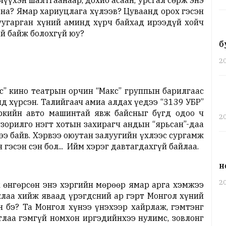
чүүхэн шалтгаанаар, дохио асаан, урсгал сөрж энэ
вна? Ямар хариуцлага хүлээв? Цуваанд орох гэсэн
уугарган хүний аминд хүрч байхад ирээдүй хойч
й байж болохгүй юу?
б
2
с” кино театрын орчин “Макс” группын барилгаас
д хүрсэн. Талийгаач амиа алдах үедээ “3139 УБР”
аркийн авто машинтай явж байсныг бүгд одоо ч
2
 зорилго нэгт хотын захирагч андын “ярьсан”-даа
ээ байв. Хэрвээ оюутан залуугийн үхлээс сургамж
гэсэн сэн бол... Ийм хэрэг давтагдахгүй байлаа.
н
2
өнгөрсөн энэ хэргийн мөрөөр ямар арга хэмжээ
жлаа хийж яваад үрэгдсний ар гэрт Монгол хүний
 бэ? Та Монгол хүнээ үнэхээр хайрлаж, гэмтэнг
тлаа гэмгүй номхон иргэдийнхээ нулимс, зовлонг