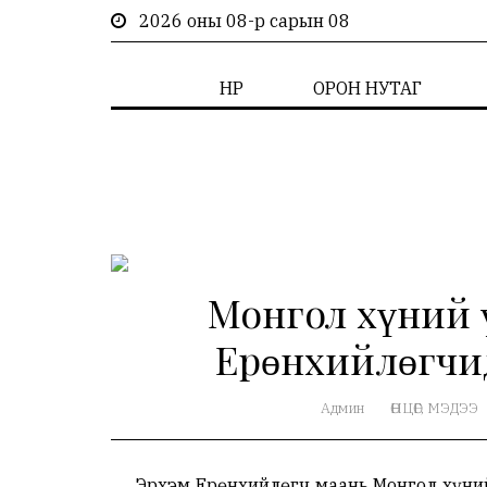
2026 оны 08-р сарын 08
НҮҮР
ОРОН НУТАГ
Монгол хүний 
Ерөнхийлөгчид
Админ
ӨНЦӨГ
, МЭДЭЭ
Эрхэм Ерөнхийлөгч маань Монгол хүний ү