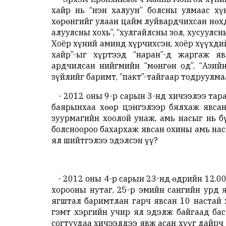
хайр нь “нэн халуун” болсны улмаас х
хөрөнгийг улаан цайм луйвардчихсан нөхд
алуулсны хохь”, “хулгайлсны зол, хусуулсн
Хоёр хүний аминд хүрчихсэн, хоёр хүүхди
хайр”-ыг хүртээд “наран”-д жаргаж я
ардчилсан нийгмийн “мөнгөн од”, “Азий
зүйлийг баримт, “пакт”-тайгаар тодруулма
- 2012 оны 9-р сарын 3-нд хичээлээ тара
баярынхаа хөөр цэнгэлээр бялхаж явса
зуурмагийн хоолой унаж, амь насыг нь б
болсноороо бахархаж явсан охины амь нас
ял шийтгэлээ эдэлсэн үү?
- 2012 оны 4-р сарын 23-нд өдрийн 12.0
хорооны нутаг, 25-р эмийн сангийн урд 
ягштал баримтлан гарч явсан 10 настай
гэмт хэргийн учир ял эдэлж байгаад бас
согтуудаа хичээлдээ явж асан хүүг дайрч 