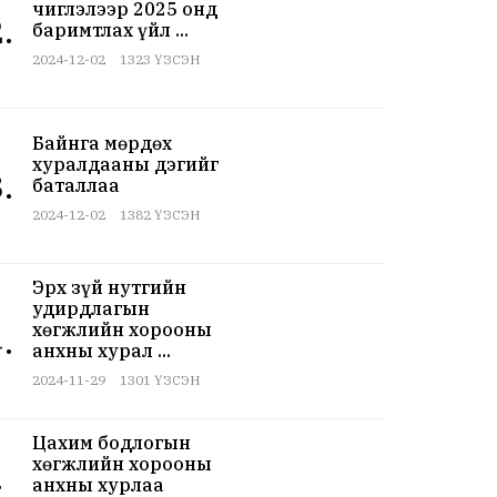
чиглэлээр 2025 онд
.
баримтлах үйл ...
2024-12-02
1323 ҮЗСЭН
Байнга мөрдөх
хуралдааны дэгийг
.
баталлаа
2024-12-02
1382 ҮЗСЭН
Эрх зүй нутгийн
удирдлагын
хөгжлийн хорооны
.
анхны хурал ...
2024-11-29
1301 ҮЗСЭН
Цахим бодлогын
хөгжлийн хорооны
анхны хурлаа
.