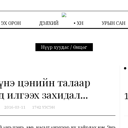
ЭХ ОРОН
ДЭЛХИЙ
ХҮН
УРЫН САН
Нүүр хуудас
/
Өнцөг
үнэ цэнийн талаар
 илгээх захидал...
1
2016-03-11
1742 ҮЗСЭН
нэ цэнэ, амь насыг үнэхээр их хайрлах юм. Энэ