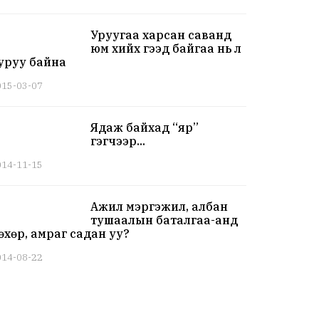
Уруугаа харсан саванд
юм хийх гээд байгаа нь л
уруу байна
015-03-07
Ядаж байхад “яр”
гэгчээр...
014-11-15
Ажил мэргэжил, албан
тушаалын баталгаа-анд
өхөр, амраг садан уу?
014-08-22