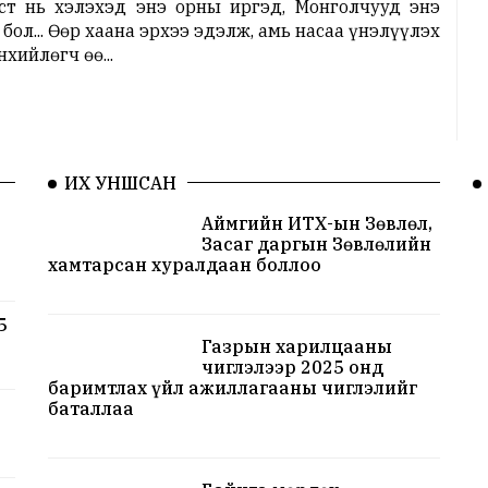
ст нь хэлэхэд энэ орны иргэд, Монголчууд энэ
бол... Өөр хаана эрхээ эдэлж, амь насаа үнэлүүлэх
хийлөгч өө...
ИХ УНШСАН
Аймгийн ИТХ-ын Зөвлөл,
Засаг даргын Зөвлөлийн
хамтарсан хуралдаан боллоо
5
Газрын харилцааны
чиглэлээр 2025 онд
баримтлах үйл ажиллагааны чиглэлийг
баталлаа