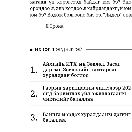
яагаад үл хэрэгсээд байдаг юм бэ? Эцэ
орондоо л, энэ хотдоо л хайрлагдахгүй юм 
юм бэ? Бодож болгооно биз ээ. “Лидер” ерөн
Л.Срона
ИХ СЭТГЭГДЭЛТЭЙ
Аймгийн ИТХ-ын Зөвлөл, Засаг
1.
даргын Зөвлөлийн хамтарсан
хуралдаан боллоо
Газрын харилцааны чиглэлээр 202
2.
онд баримтлах үйл ажиллагааны
чиглэлийг баталлаа
3.
Байнга мөрдөх хуралдааны дэгийг
баталлаа